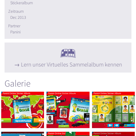
Stickeralbum
Zeitraum
Dec 2013
Partner
Panini
Lern unser Virtuelles Sammelalbum kennen
Galerie