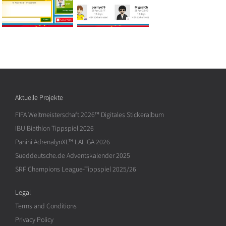
Aktuelle Projekte
FIFA Weltmeisterschaft 2026™ Digitales Stickeralbum
IBU Biathlon Tippspiel 2026
Panini AdrenalynXL™ LALIGA 2026
Sueddeutsche.de Adventskalender 2025
SRF Champions League-Tippspiel 2025/26
Legal
Terms and Conditions
Privacy Policy