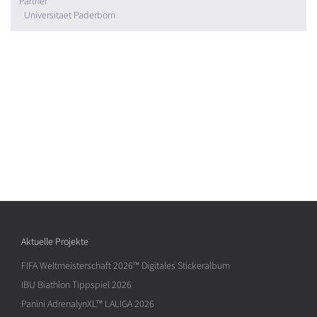
Partner
Universitaet Paderborn
Aktuelle Projekte
FIFA Weltmeisterschaft 2026™ Digitales Stickeralbum
IBU Biathlon Tippspiel 2026
Panini AdrenalynXL™ LALIGA 2026