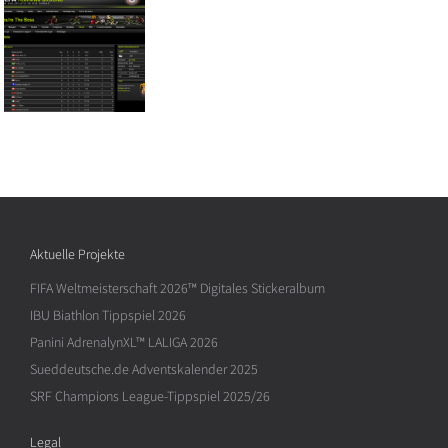
Aktuelle Projekte
FIFA Weltmeisterschaft 2026™ Digitales Stickeralbum
IBU Biathlon Tippspiel 2026
Panini AdrenalynXL™ LALIGA 2026
Sueddeutsche.de Adventskalender 2025
SRF Champions League-Tippspiel 2025/26
Legal