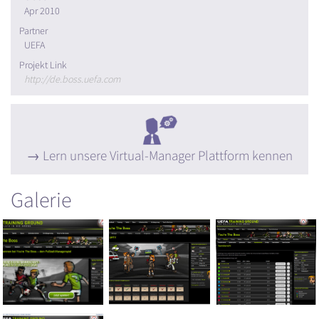
Apr 2010
Partner
UEFA
Projekt Link
http://de.boss.uefa.com
Lern unsere Virtual-Manager Plattform kennen
Galerie