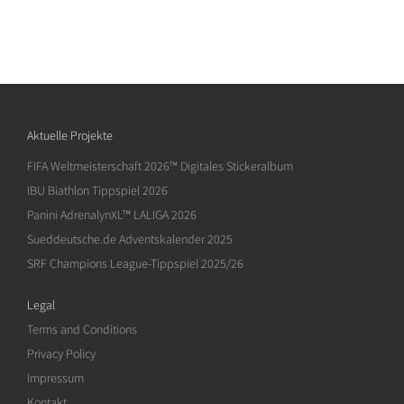
Aktuelle Projekte
FIFA Weltmeisterschaft 2026™ Digitales Stickeralbum
IBU Biathlon Tippspiel 2026
Panini AdrenalynXL™ LALIGA 2026
Sueddeutsche.de Adventskalender 2025
SRF Champions League-Tippspiel 2025/26
Legal
Terms and Conditions
Privacy Policy
Impressum
Kontakt