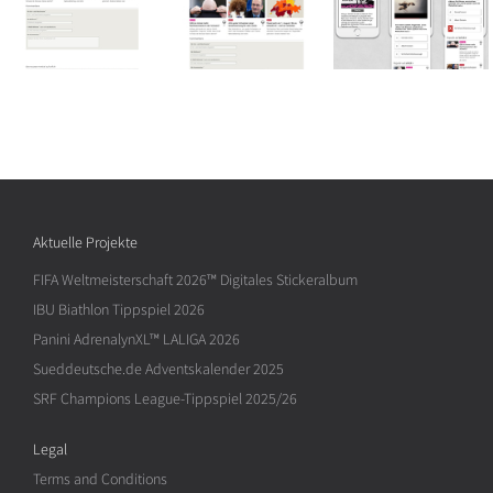
Aktuelle Projekte
FIFA Weltmeisterschaft 2026™ Digitales Stickeralbum
IBU Biathlon Tippspiel 2026
Panini AdrenalynXL™ LALIGA 2026
Sueddeutsche.de Adventskalender 2025
SRF Champions League-Tippspiel 2025/26
Legal
Terms and Conditions