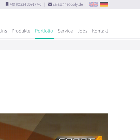
+49 (0)234 369177-0
|
sales@neopoly.de
|
Uns
Produkte
Portfolio
Service
Jobs
Kontakt