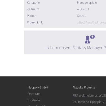
Kategorie
Managerspiele
Zeitraum
Aug 2011
Partner
Sport1
Projekt Link
http://handballmanag
Lern unsere Fantasy Manager P
Neopoly GmbH
Aktuelle Projekte
Über Uns
FIFA Weltmeisterschaft 2
Produkte
IBU Biathlon Tippspiel 2