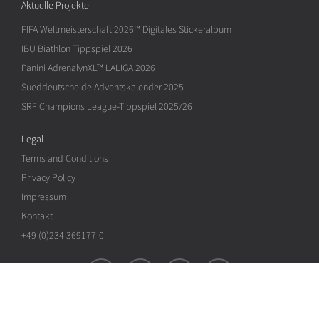
Aktuelle Projekte
FIFA Weltmeisterschaft 2026™ Digitales Stickeralbum
IBU Biathlon Tippspiel 2026
Panini AdrenalynXL™ LALIGA 2026
Sueddeutsche.de Adventskalender 2025
SRF Champions League-Tippspiel 2025/26
Legal
Terms and Conditions
Privacy Policy
Impressum
Kontakt
+49 (0)234 369177-0