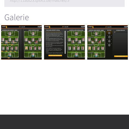
http://11aus23.sport1.de/matches/3
Galerie