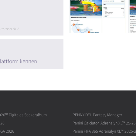
ger.msn.de/
lattform kennen
026™ Digitales Stickeralbum
PENNY DEL Fantasy Manager
026
Panini Calciatori Adrenalyn XL™ 25-26
IGA 2026
Panini FIFA 365 Adrenalyn XL™ 2025-