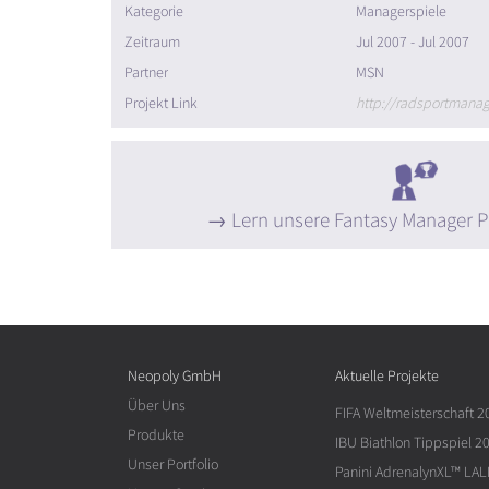
Kategorie
Managerspiele
Zeitraum
Jul 2007 - Jul 2007
Partner
MSN
Projekt Link
http://radsportmana
Lern unsere Fantasy Manager P
Neopoly GmbH
Aktuelle Projekte
Über Uns
FIFA Weltmeisterschaft 2
Produkte
IBU Biathlon Tippspiel 2
Unser Portfolio
Panini AdrenalynXL™ LAL