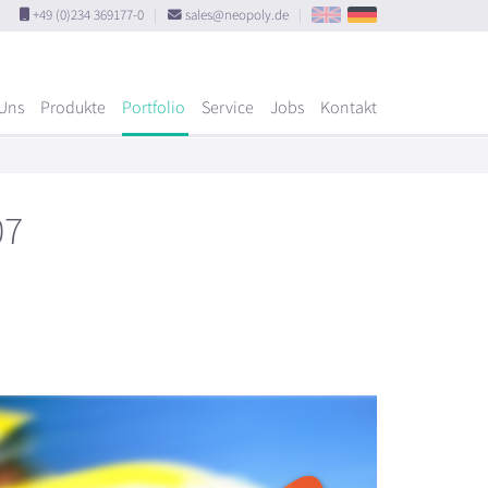
+49 (0)234 369177-0
|
sales@neopoly.de
|
Uns
Produkte
Portfolio
Service
Jobs
Kontakt
07