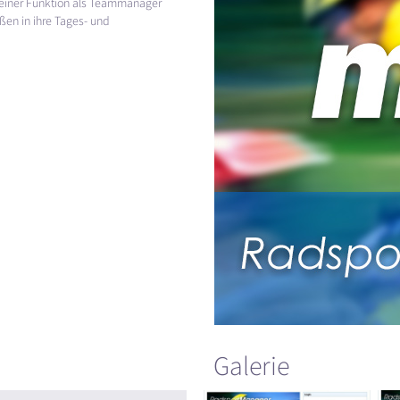
 seiner Funktion als Teammanager
en in ihre Tages- und
Galerie