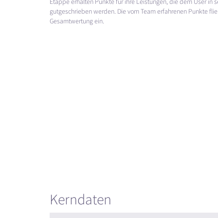
Etappe erhalten Punkte für ihre Leistungen, die dem User in
gutgeschrieben werden. Die vom Team erfahrenen Punkte fließ
Gesamtwertung ein.
Kerndaten