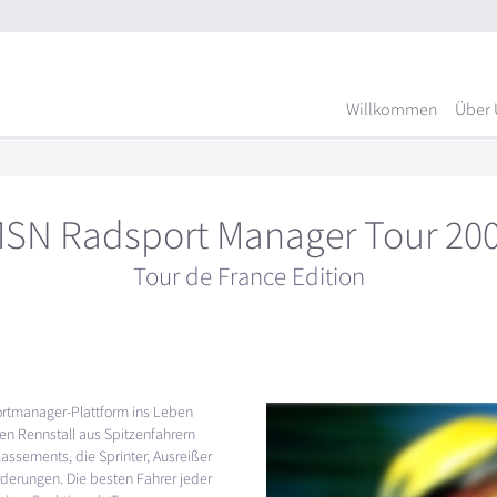
Willkommen
Über 
SN Radsport Manager Tour 20
Tour de France Edition
ortmanager-Plattform ins Leben
nen Rennstall aus Spitzenfahrern
assements, die Sprinter, Ausreißer
rderungen. Die besten Fahrer jeder