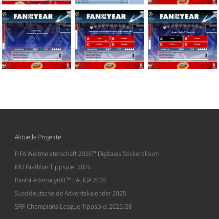
Aktuelle Projekte
FIFA Weltmeisterschaft 2026™ Digitales Stickeralbum
IBU Biathlon Tippspiel 2026
Panini AdrenalynXL™ LALIGA 2026
Sueddeutsche.de Adventskalender 2025
SRF Champions League-Tippspiel 2025/26