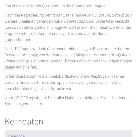
Fan of the Year ist ein Quiz rund um die Champions League.
Nach der Registrierung betritt der User einen neuen Quizraum. Sobald sich
weitere Spieler eingefunden haben, startet das Quiz. Jeder User versucht
nun so schnell es geht die richtige Antwort anzuklicken. Beantwortet er die
Frage korrekt, so bekommt er die verbliebene Zeit als Bonus
gutgeschrieben.
Nach 10 Fragen wird ein Gewinner ermittelt, es gibt Bonuspunkte für den
Gewinner abhängig von der Stärke seiner Mitspieler. Während des Quizzes
können die Spieler untereinander Chatten und sich bei schwierigen Fragen
gegenseitig helfen.
Jeder User bekommt die Spieloberfläche und die Quizfragen in seiner
Sprache präsentiert. Trotzdem spielen alle User gemeinsam. Im Chat
herrscht daher Englisch als Sprache vor.
Über 100.000 registrierte User aller Nationen spielten in 6 verschiedenen
Sprachen gemeinsam.
Kerndaten
Kategorie