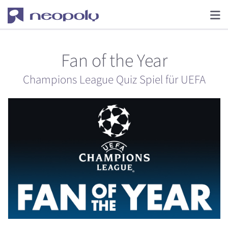
Fan of the Year
Champions League Quiz Spiel für UEFA