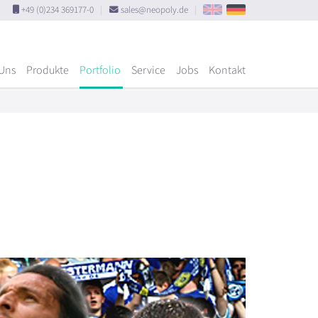
+49 (0)234 369177-0
|
sales@neopoly.de
|
Uns
Produkte
Portfolio
Service
Jobs
Kontakt