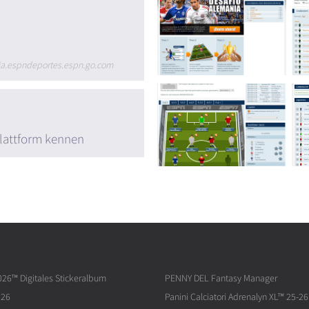
nia.espndeportes.espn.go.com
lattform kennen
026™ Digitales Stickeralbum
PENNY DEL Fantasy Manager
026
Panini Calciatori Adrenalyn XL™ 25-26