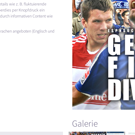
tails wie z. B. fluktuierende
berdies per Knopfdruck ein
durch informativen Content wie
Sprachen angeboten (Englisch und
Galerie