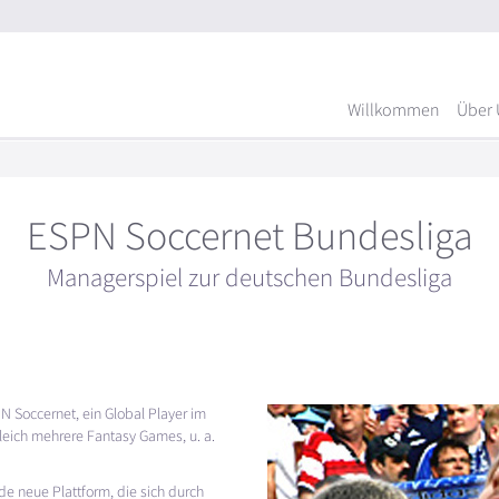
Willkommen
Über 
ESPN Soccernet Bundesliga
Managerspiel zur deutschen Bundesliga
PN
Soccernet, ein Global Player im
leich mehrere Fantasy Games, u. a.
de neue Plattform, die sich durch