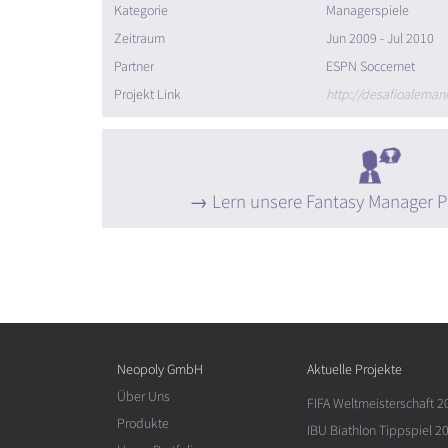
Kategorie
Managerspiele
Zeitraum
Jun 2009 - Jul 2010
Partner
ESPN Soccernet
Projekt Link
http://desafioalema
Lern unsere Fantasy Manager P
Neopoly GmbH
Aktuelle Projekte
Über Uns
FIFA Weltmeisterschaft 2
Produkte
IBU Biathlon Tippspiel 2