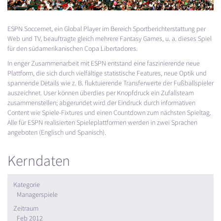
ESPN
Soccernet, ein Global Player im Bereich Sportberichterstattung per
Web und TV, beauftragte gleich mehrere Fantasy Games, u. a. dieses Spiel
für den südamerikanischen Copa Libertadores.
In enger Zusammenarbeit mit
ESPN
entstand eine faszinierende neue
Plattform, die sich durch vielfältige statistische Features, neue Optik und
spannende Details wie z. B. fluktuierende Transferwerte der Fußballspieler
auszeichnet. User können überdies per Knopfdruck ein Zufallsteam
zusammenstellen; abgerundet wird der Eindruck durch informativen
Content wie Spiele-Fixtures und einen Countdown zum nächsten Spieltag.
Alle für
ESPN
realisierten Spieleplattformen werden in zwei Sprachen
angeboten (Englisch und Spanisch).
Kerndaten
Kategorie
Managerspiele
Zeitraum
Feb 2012