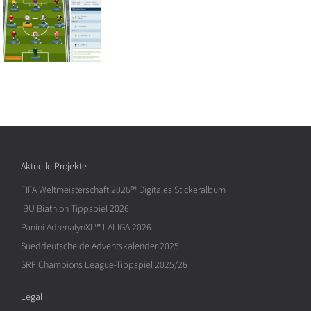
Aktuelle Projekte
FIFA Weltmeisterschaft 2026™ Digitales Stickeralbum
IBU Biathlon Tippspiel 2026
Panini AdrenalynXL™ LALIGA 2026
Sueddeutsche.de Adventskalender 2025
SRF Champions League-Tippspiel 2025/26
Legal