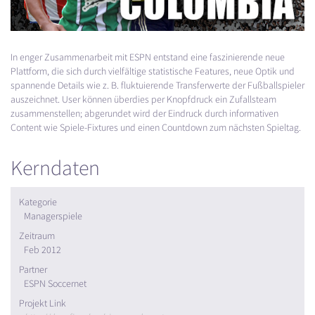
In enger Zusammenarbeit mit
ESPN
entstand eine faszinierende neue
Plattform, die sich durch vielfältige statistische Features, neue Optik und
spannende Details wie z. B. fluktuierende Transferwerte der Fußballspieler
auszeichnet. User können überdies per Knopfdruck ein Zufallsteam
zusammenstellen; abgerundet wird der Eindruck durch informativen
Content wie Spiele-Fixtures und einen Countdown zum nächsten Spieltag.
Kerndaten
Kategorie
Managerspiele
Zeitraum
Feb 2012
Partner
ESPN Soccernet
Projekt Link