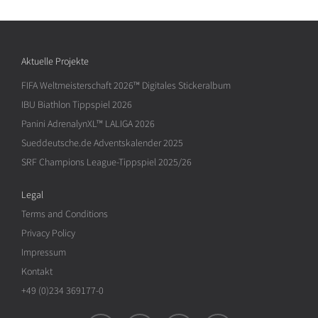
Aktuelle Projekte
FIFA Weltmeisterschaft 2026™ Digitales Stickeralbum
IBU Biathlon Tippspiel 2026
Panini AdrenalynXL™ LALIGA 2026
Sueddeutsche.de Adventskalender 2025
SRF Champions League-Tippspiel 2025/26
Legal
Terms and Conditions
Privacy Policy
Impressum
Kontakt
+49 (0)234 369177-0