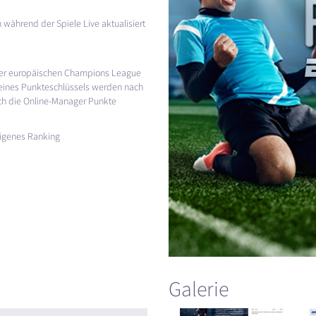
 während der Spiele Live aktualisiert
 der europäischen Champions League
eines Punkteschlüssels werden nach
ch die Online-Manager Punkte
eigenes Ranking
Galerie