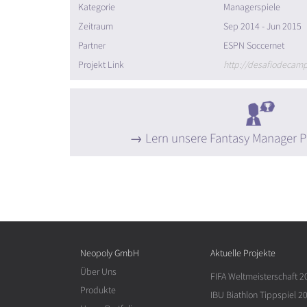
Kategorie
Managerspiele
Zeitraum
Sep 2014 - Jun 2015
Partner
ESPN Soccernet
Projekt Link
http://desafiodecam
Lern unsere Fantasy Manager P
Neopoly GmbH
Aktuelle Projekte
Über Uns
FIFA Weltmeisterschaft 2
Produkte
IBU Biathlon Tippspiel 2