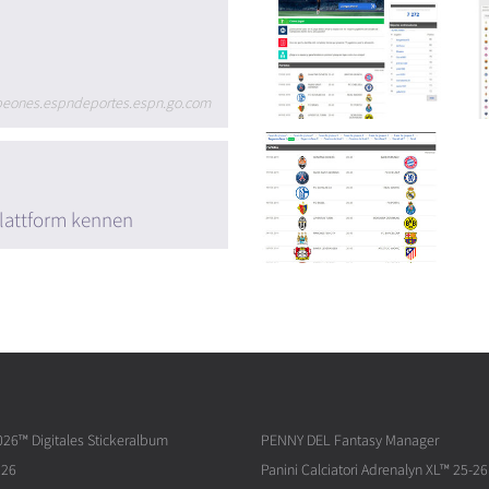
peones.espndeportes.espn.go.com
lattform kennen
026™ Digitales Stickeralbum
PENNY DEL Fantasy Manager
026
Panini Calciatori Adrenalyn XL™ 25-26