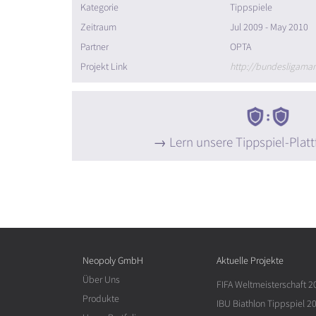
Kategorie
Tippspiele
Zeitraum
Jul 2009 - May 2010
Partner
OPTA
Projekt Link
http://bundesligaman
Lern unsere Tippspiel-Plat
Neopoly GmbH
Aktuelle Projekte
Über Uns
FIFA Weltmeisterschaft 2
Produkte
IBU Biathlon Tippspiel 2