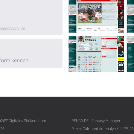
ager.sport1.de
tform kennen
026™ Digitales Stickeralbum
PENNY DEL Fantasy Manager
026
Panini Calciatori Adrenalyn XL™ 25-26