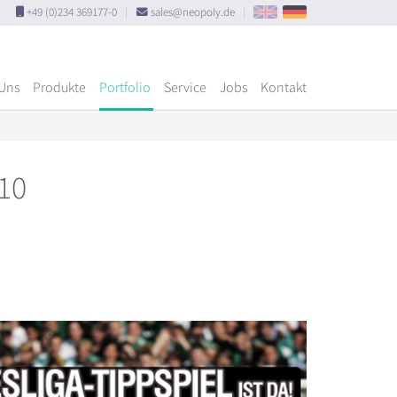
+49 (0)234 369177-0
|
sales@neopoly.de
|
Uns
Produkte
Portfolio
Service
Jobs
Kontakt
10