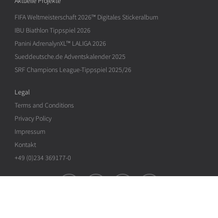
Aktuelle Projekte
FIFA Weltmeisterschaft 2026™ Digitales Stickeralbum
IBU Biathlon Tippspiel 2026
Panini AdrenalynXL™ LALIGA 2026
Sueddeutsche.de Adventskalender 2025
SRF Champions League-Tippspiel 2025/26
Legal
Terms and Conditions
Privacy Policy
Impressum
Kontakt
+49 (0)234 369177-0